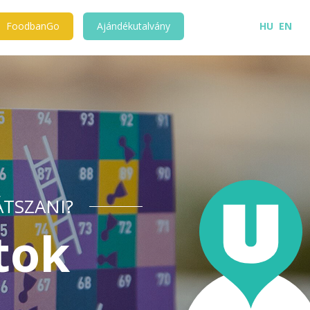
FoodbanGo
Ajándékutalvány
HU
EN
ÁTSZANI?
tok