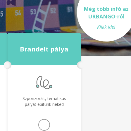
Még több infó az
URBANGO-ról
Klikk ide!
Brandelt pálya
Szponzorált, tematikus
pályát építünk neked