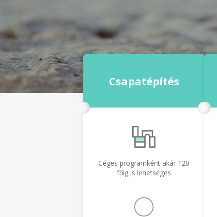
Csapatépítés
Céges programként akár 120
főig is lehetséges