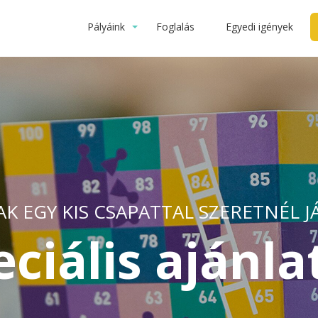
Pályáink
Foglalás
Egyedi igények
K EGY KIS CSAPATTAL SZERETNÉL J
eciális ajánla